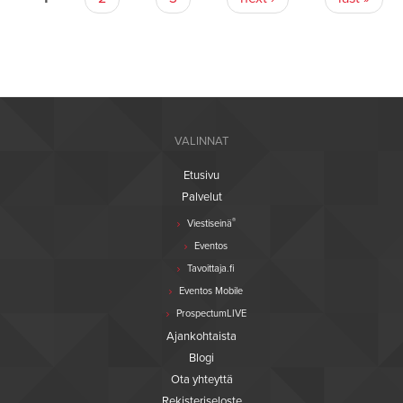
VALINNAT
Etusivu
Palvelut
®
Viestiseinä
Eventos
Tavoittaja.fi
Eventos Mobile
ProspectumLIVE
Ajankohtaista
Blogi
Ota yhteyttä
Rekisteriseloste