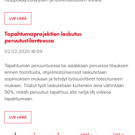
helppokäyttöisyyden ja luotettavuuden vuoksi.
LUE LISÄÄ
Tapahtumaprojektien laskutus
peruutustilanteessa
02.03.2020 16:09
Tapahtuman peruuntuessa tai asiakkaan peruessa tilauksen
ennen toimitusta, ohjelmistolisenssit laskutetaan
sopimuksen mukaan ja tehdyt työsuoritteet toteutuneen
mukaan. Tilatut työt laskutetaan kuitenkin aina vähintään
50%, mikäli peruutus tapahtuu alle neljä (4) viikkoa
tapahtumaan.
Pages
LUE LISÄÄ
1
2
3
next ›
last »