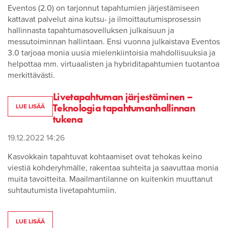
Eventos (2.0) on tarjonnut tapahtumien järjestämiseen
kattavat palvelut aina kutsu- ja ilmoittautumisprosessin
hallinnasta tapahtumasovelluksen julkaisuun ja
messutoiminnan hallintaan. Ensi vuonna julkaistava Eventos
3.0 tarjoaa monia uusia mielenkiintoisia mahdollisuuksia ja
helpottaa mm. virtuaalisten ja hybriditapahtumien tuotantoa
merkittävästi.
Livetapahtuman järjestäminen –
Teknologia tapahtumanhallinnan
LUE LISÄÄ
tukena
19.12.2022 14:26
Kasvokkain tapahtuvat kohtaamiset ovat tehokas keino
viestiä kohderyhmälle, rakentaa suhteita ja saavuttaa monia
muita tavoitteita. Maailmantilanne on kuitenkin muuttanut
suhtautumista livetapahtumiin.
LUE LISÄÄ