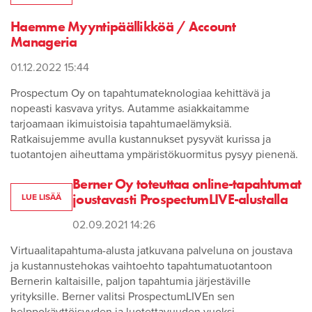
Haemme Myyntipäällikköä / Account
Manageria
01.12.2022 15:44
Prospectum Oy on tapahtumateknologiaa kehittävä ja
nopeasti kasvava yritys. Autamme asiakkaitamme
tarjoamaan ikimuistoisia tapahtumaelämyksiä.
Ratkaisujemme avulla kustannukset pysyvät kurissa ja
tuotantojen aiheuttama ympäristökuormitus pysyy pienenä.
Berner Oy toteuttaa online-tapahtumat
joustavasti ProspectumLIVE-alustalla
LUE LISÄÄ
02.09.2021 14:26
Virtuaalitapahtuma-alusta jatkuvana palveluna on joustava
ja kustannustehokas vaihtoehto tapahtumatuotantoon
Bernerin kaltaisille, paljon tapahtumia järjestäville
yrityksille. Berner valitsi ProspectumLIVEn sen