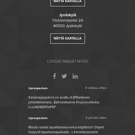
NÄYTÄ KARTALLA
Jyväskylä
Ylistönmäentie 24
40500 Jyväskylä
NÄYTÄ KARTALLA
LÖYDÄT MEIDÄT MYÖS
4 viikkoa sitten
@prospectum
#asianajajapäivä on avattu @JPRantanen
johdattelemana. 👍@viestiseina #vuorovaikutus
t.co/ADWDFloPSF
2 päivää sitten
@prospectum
Muista ladata tapahtumasovellus käyttöösi! Ohjeet
löytyvät tapahtumapaikalta. :) #eventosmobile