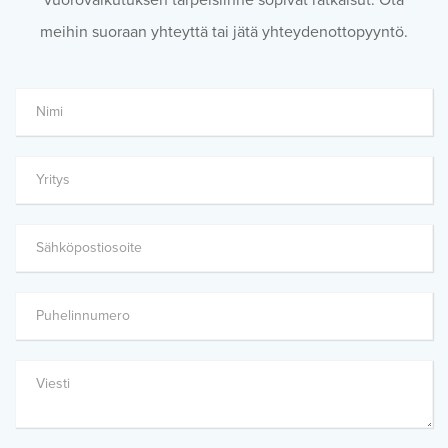
vuorovaikutuksen tarpeisiinne sopivat ratkaisut. Ota
meihin suoraan yhteyttä tai jätä yhteydenottopyyntö.