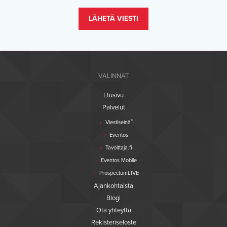
LÄHETÄ VIESTI
VALINNAT
Etusivu
Palvelut
®
Viestiseinä
Eventos
Tavoittaja.fi
Eventos Mobile
ProspectumLIVE
Ajankohtaista
Blogi
Ota yhteyttä
Rekisteriseloste