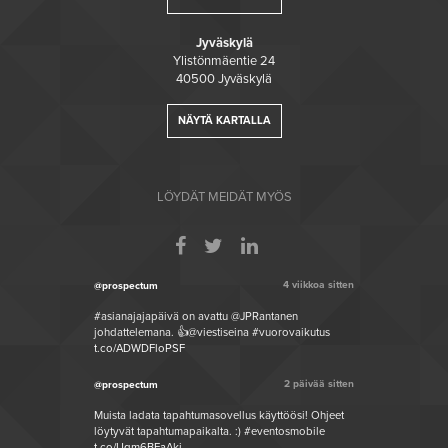
Jyväskylä
Ylistönmäentie 24
40500 Jyväskylä
NÄYTÄ KARTALLA
LÖYDÄT MEIDÄT MYÖS
4 viikkoa sitten
@prospectum
#asianajajapäivä on avattu @JPRantanen
johdattelemana. 👍@viestiseina #vuorovaikutus
t.co/ADWDFloPSF
2 päivää sitten
@prospectum
Muista ladata tapahtumasovellus käyttöösi! Ohjeet
löytyvät tapahtumapaikalta. :) #eventosmobile
t.co/Ugm6BFaAkj