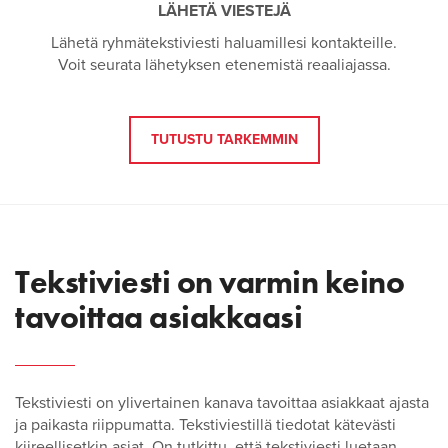
LÄHETÄ VIESTEJÄ
Lähetä ryhmätekstiviesti haluamillesi kontakteille.
Voit seurata lähetyksen etenemistä reaaliajassa.
TUTUSTU TARKEMMIN
Tekstiviesti on varmin keino
tavoittaa asiakkaasi
Tekstiviesti on ylivertainen kanava tavoittaa asiakkaat ajasta
ja paikasta riippumatta. Tekstiviestillä tiedotat kätevästi
kiireellisetkin asiat. On tutkittu, että tekstiviesti luetaan