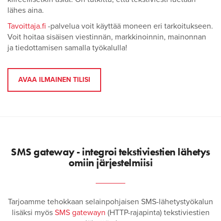
lähes aina.
Tavoittaja.fi
-palvelua voit käyttää moneen eri tarkoitukseen.
Voit hoitaa sisäisen viestinnän, markkinoinnin, mainonnan
ja tiedottamisen samalla työkalulla!
AVAA ILMAINEN TILISI
SMS gateway - integroi tekstiviestien lähetys
omiin järjestelmiisi
Tarjoamme tehokkaan selainpohjaisen SMS-lähetystyökalun
lisäksi myös
SMS gatewayn
(HTTP-rajapinta) tekstiviestien