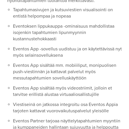
hybriditapahtumien tuotantoa merkittävästi.
Tapahtumasivujen ja kutsuviestien visualisointi on
entistä helpompaa ja nopeaa
Eventoksen lippukauppa -ominaisuus mahdollistaa
isojenkin tapahtumien lipunmyynnin
kustannustehokkaasti
Eventos App -sovellus uudistuu ja on käytettävissä nyt
myös selainsovelluksena
Eventos App sisältää mm. mobiiiliput, monipuolisen
push-viestinnän ja kattavat palvelut myös
messutapahtumien sovelluskäyttöön
Eventos App sisältää myös videostriimit, jolloin et
tarvitse erillistä alustaa virtuaaliosallistujille
Viestiseinä on jatkossa integroitu osa Eventos Appia
tarjoten kattavat vuorovaikutuspalvelut yleisölle
Eventos Partner tarjoaa näyttelytapahtumien myyntiin
ja kumppaneiden hallintaan sujuvuutta ja helppoutta