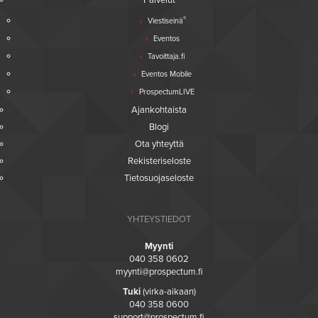
Palvelut
®
Viestiseinä
Eventos
Tavoittaja.fi
Eventos Mobile
ProspectumLIVE
Ajankohtaista
Blogi
Ota yhteyttä
Rekisteriseloste
Tietosuojaseloste
YHTEYSTIEDOT
Myynti
040 358 0602
myynti@prospectum.fi
Tuki
(virka-aikaan)
040 358 0600
support@prospectum.fi