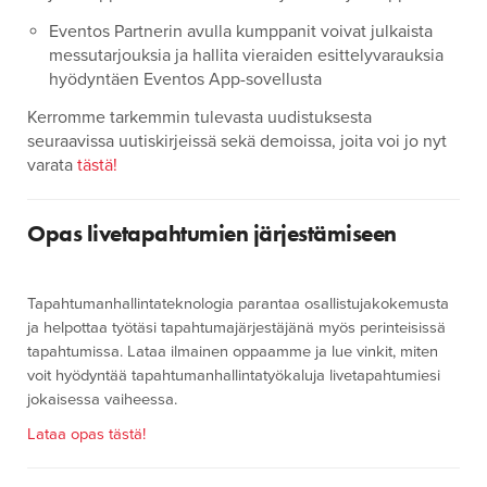
Eventos Partnerin avulla kumppanit voivat julkaista
messutarjouksia ja hallita vieraiden esittelyvarauksia
hyödyntäen Eventos App-sovellusta
Kerromme tarkemmin tulevasta uudistuksesta
seuraavissa uutiskirjeissä sekä demoissa, joita voi jo nyt
varata
tästä!
Opas livetapahtumien järjestämiseen
Tapahtumanhallintateknologia parantaa osallistujakokemusta
ja helpottaa työtäsi tapahtumajärjestäjänä myös perinteisissä
tapahtumissa. Lataa ilmainen oppaamme ja lue vinkit, miten
voit hyödyntää tapahtumanhallintatyökaluja livetapahtumiesi
jokaisessa vaiheessa.
Lataa opas tästä!