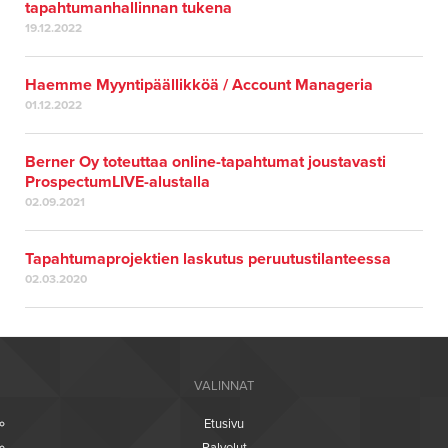
tapahtumanhallinnan tukena
19.12.2022
Haemme Myyntipäällikköä / Account Manageria
01.12.2022
Berner Oy toteuttaa online-tapahtumat joustavasti
ProspectumLIVE-alustalla
02.09.2021
Tapahtumaprojektien laskutus peruutustilanteessa
02.03.2020
VALINNAT
Etusivu