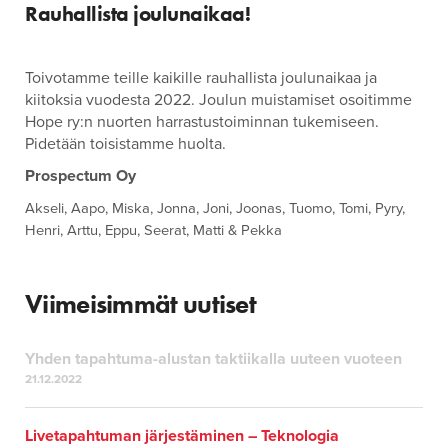
Rauhallista joulunaikaa!
Toivotamme teille kaikille rauhallista joulunaikaa ja
kiitoksia vuodesta 2022. Joulun muistamiset osoitimme
Hope ry:n nuorten harrastustoiminnan tukemiseen.
Pidetään toisistamme huolta.
Prospectum Oy
Akseli, Aapo, Miska, Jonna, Joni, Joonas, Tuomo, Tomi, Pyry,
Henri, Arttu, Eppu, Seerat, Matti & Pekka
Viimeisimmät uutiset
Yhden tapahtuma-alustan taktiikalla uuteen vuoteen
21.12.2022
Livetapahtuman järjestäminen – Teknologia