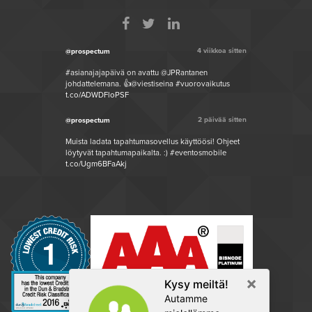
4 viikkoa sitten
@prospectum
#asianajajapäivä on avattu @JPRantanen
johdattelemana. 👍@viestiseina #vuorovaikutus
t.co/ADWDFloPSF
2 päivää sitten
@prospectum
Muista ladata tapahtumasovellus käyttöösi! Ohjeet
löytyvät tapahtumapaikalta. :) #eventosmobile
t.co/Ugm6BFaAkj