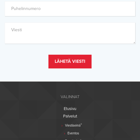
LÄHETÄ VIESTI
VALINNAT
Etusivu
Palvelut
®
Viestiseinä
Eventos