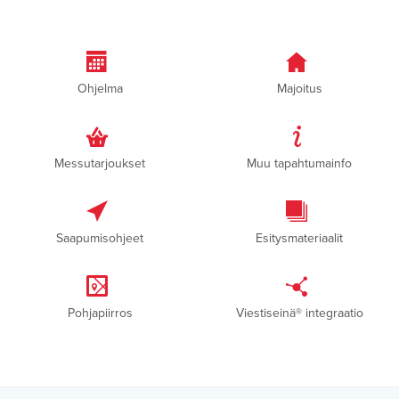
Ohjelma
Majoitus
Messutarjoukset
Muu tapahtumainfo
Saapumisohjeet
Esitysmateriaalit
Pohjapiirros
Viestiseinä® integraatio