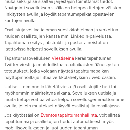
mukaiseksi ja se sisältää järjestäjän toimittamat tiedot.
Navigointi sovelluksen sisällä on helppoa tietojen välisten
linkitysten avulla ja löydät tapahtumapaikat opastavien
karttojen avulla.
Osallistuja voi laatia oman suosikkiohjelman ja verkottua
muiden osallistujien kanssa mm. LinkedIn-palvelussa.
Tapahtuman esitys-, abstrakti- ja poster-aineistot on
jaettavissa helposti sovelluksen avulla.
Tapahtumasovelluksen
Viestiseinä
kerää tapahtuman
Twitter-viestit ja mahdollistaa reaaliaikaisten äänestysten
toteutukset, jotka voidaan näyttää tapahtumapaikan
näyttöpinnoilla ja liittää verkkolähetyksiin / web-castiin.
Uutiset -toiminnolla lähetät viestejä osallistujille heti tai
myöhemmin määriteltynä aikana. Sovelluksen uutisia ja
muita tietoja voit päivittää helpon sovellusgeneraattorimme
avulla, jolloin muutokset näkyvät osallistujilla reaaliajassa.
Jos käytössäsi on
Eventos tapahtumanhallinta
, voit siirtää
tapahtumasi ja osallistujien tiedot automattisesti myös
mobiilisovellukseen ja luot uuden tapahtuman