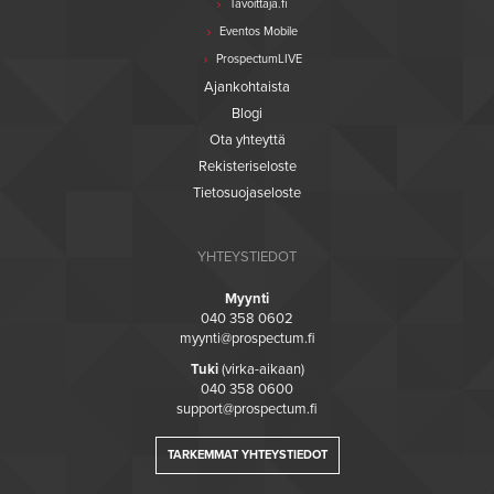
Tavoittaja.fi
Eventos Mobile
ProspectumLIVE
Ajankohtaista
Blogi
Ota yhteyttä
Rekisteriseloste
Tietosuojaseloste
YHTEYSTIEDOT
Myynti
040 358 0602
myynti@prospectum.fi
Tuki
(virka-aikaan)
040 358 0600
support@prospectum.fi
TARKEMMAT YHTEYSTIEDOT