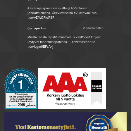
#asianajajapäivä on avattu @JPRantanen
johdattelemana. 👍@viestiseina #vuorovaikutus
t.co/ADWDFloPSF
2 päivää sitten
@prospectum
Muista ladata tapahtumasovellus käyttöösi! Ohjeet
löytyvät tapahtumapaikalta. :) #eventosmobile
t.co/Ugm6BFaAkj