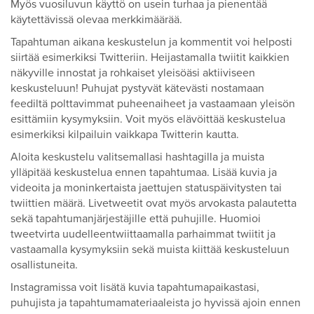
Myös vuosiluvun käyttö on usein turhaa ja pienentää
käytettävissä olevaa merkkimäärää.
Tapahtuman aikana keskustelun ja kommentit voi helposti
siirtää esimerkiksi Twitteriin. Heijastamalla twiitit kaikkien
näkyville innostat ja rohkaiset yleisöäsi aktiiviseen
keskusteluun! Puhujat pystyvät kätevästi nostamaan
feediltä polttavimmat puheenaiheet ja vastaamaan yleisön
esittämiin kysymyksiin. Voit myös elävöittää keskustelua
esimerkiksi kilpailuin vaikkapa Twitterin kautta.
Aloita keskustelu valitsemallasi hashtagilla ja muista
ylläpitää keskustelua ennen tapahtumaa. Lisää kuvia ja
videoita ja moninkertaista jaettujen statuspäivitysten tai
twiittien määrä. Livetweetit ovat myös arvokasta palautetta
sekä tapahtumanjärjestäjille että puhujille. Huomioi
tweetvirta uudelleentwiittaamalla parhaimmat twiitit ja
vastaamalla kysymyksiin sekä muista kiittää keskusteluun
osallistuneita.
Instagramissa voit lisätä kuvia tapahtumapaikastasi,
puhujista ja tapahtumamateriaaleista jo hyvissä ajoin ennen