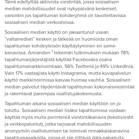
Tämä edellyttää aktiivista viestintää, jossa sosiaalisen
median mahdollisuudet ovat nykypäivänä keskeiset,
varsinkin jos tapahtuman kohderyhmä on tavoitettavissa
sosiaalisen median verkostoissa.
Sosiaalisen median käyttö on jakaantunut usean
”valtamedian” kesken ja tärkeää on huomioida oman
tapahtuman kohdeyleisön käyttäytyminen eri some-
1
kanavissa. Amiandon
tekemän tutkimuksen mukaan 78%
tapahtumanjärjestäjistä käyttää Facebookia osana
tapahtumamarkkinointiaan, 56% Twitteriä ja 49% LinkedIniä.
Vain 17% vastaajista käytti Instagramia, mutta kuvapalvelun
käyttö markkinoinnissa kasvaa huimaa vauhtia. Sosiaalisen
median palvelut täydentävät tapahtuman kokonaisviestintää
ja rakentavat parempaa osallistujakokemusta.
Tapahtuman aikana sosiaalisen median käyttöön on jo
totuttu. Sosiaalisen median lisäksi tapahtumissa voidaan
käyttää myös muita perinteisiä viestintäkanavia (tekstiviestit
ja verkkopalvelut), jotka tarjoavat mahdollisuuden
anonyymiin osallistumisen tai toimivat rinnakkaiskanavina
tapahtumapaikoilla, joissa ei ole riittäviä data-palveluita