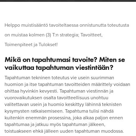
Helppo muistisääntö tavoiteltaessa onnistunutta toteutusta
on muistaa kolmen (3) T:n strategia; Tavoitteet,
Toimenpiteet ja Tulokset!
Mikä on tapahtumasi tavoite? Miten se
vaikuttaa tapahtuman viestintään?
Tapahtuman tekninen toteutus vie usein suurimman
huomion ja itse tapahtuman tavoitteiden määrittely voidaan
ohittaa hyvinkin kevyesti. Tapahtuman viestinnän ja
vuorovaikutuksen osalta tavoitteellisuus unohtuu
valitettavan usein ja huomio keskittyy lähinnä teknisten
kysymysten ratkaisemiseen. Tapahtuma tulisi nähdä
kuitenkin enemmän prosessina, joka alkaa paljon ennen
tapahtumaa ja jatkuu myös tapahtuman jälkeen,
toistuakseen ehkä jälleen uuden tapahtuman muodossa.