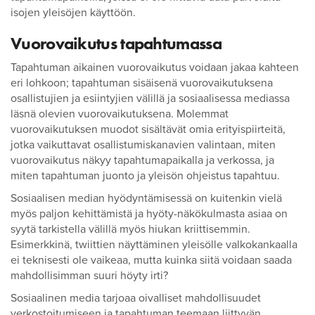
isojen yleisöjen käyttöön.
Vuorovaikutus tapahtumassa
Tapahtuman aikainen vuorovaikutus voidaan jakaa kahteen
eri lohkoon; tapahtuman sisäisenä vuorovaikutuksena
osallistujien ja esiintyjien välillä ja sosiaalisessa mediassa
läsnä olevien vuorovaikutuksena. Molemmat
vuorovaikutuksen muodot sisältävät omia erityispiirteitä,
jotka vaikuttavat osallistumiskanavien valintaan, miten
vuorovaikutus näkyy tapahtumapaikalla ja verkossa, ja
miten tapahtuman juonto ja yleisön ohjeistus tapahtuu.
Sosiaalisen median hyödyntämisessä on kuitenkin vielä
myös paljon kehittämistä ja hyöty-näkökulmasta asiaa on
syytä tarkistella välillä myös hiukan kriittisemmin.
Esimerkkinä, twiittien näyttäminen yleisölle valkokankaalla
ei teknisesti ole vaikeaa, mutta kuinka siitä voidaan saada
mahdollisimman suuri höyty irti?
Sosiaalinen media tarjoaa oivalliset mahdollisuudet
verkostoitumiseen ja tapahtuman teemaan liittyvän