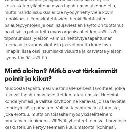
keskustelun ylläpitoon myös tapahtuman ulkopuolella,
mutta mahdollisuuksia ei ole hyödynnetty vielä kovin
tehokkaasti. Ennakkotehtävien, henkilökohtaisten
palautepyyntöjen ja osallistujaviestien käyttö on tuottanut
positiivisia palautteita myös organisaatioiden sisäisissä
tapahtumissa; yleisön valmius heittäytyä tapahtuman
teemaan ja vuorovaikutusta ja avoimuutta korostava
ilmapiiri lisää osallistumisaktiivisuutta ja kasvattaa yleisön
synnyttämää sisältöä.
Mistä aloitan? Mitkä ovat tärkeimmät
pointit ja kikat?
Muodosta tapahtumasi viestinnälle selkeät tavoitteet, jotka
tukevat tapahtuman tavoitteiden toteutumista. Huomioi
kohderyhmäsi ja valitse käyttöön ne kanavat, joissa tavoitat
kohdeyleisösi parhaiten. Valitse tapahtumallesi tunniste,
joka erottuu, mutta on toisaalta myös yksiselitteinen;
muutaman kirjaimen sisältävät lyhenteet toimivat harvoin ja
keskusteluun kertyy teemaan kuulumatonta ”kohinaa”.