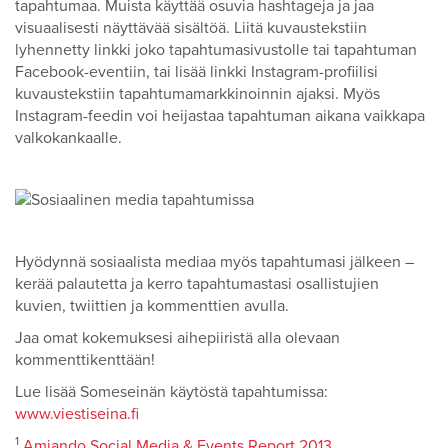
tapahtumaa. Muista käyttää osuvia hashtageja ja jaa
visuaalisesti näyttävää sisältöä. Liitä kuvaustekstiin
lyhennetty linkki joko tapahtumasivustolle tai tapahtuman
Facebook-eventiin, tai lisää linkki Instagram-profiilisi
kuvaustekstiin tapahtumamarkkinoinnin ajaksi. Myös
Instagram-feedin voi heijastaa tapahtuman aikana vaikkapa
valkokankaalle.
Hyödynnä sosiaalista mediaa myös tapahtumasi jälkeen –
kerää palautetta ja kerro tapahtumastasi osallistujien
kuvien, twiittien ja kommenttien avulla.
Jaa omat kokemuksesi aihepiiristä alla olevaan
kommenttikenttään!
Lue lisää Someseinän käytöstä tapahtumissa:
www.viestiseina.fi
1
Amiando Social Media & Events Report 2013