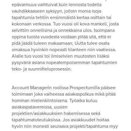
epävarmuus vaihtuivat kuin lennosta todella
vauhdikkaaseen syksyyn, jolloin monia isoja
tapahtumia tehtiin ensimmäistä kertaa osittain tai
kokonaan verkossa. Tuo vuosi oli kova mankeli, josta
selvittiin onnellisina ja onnekkaina ulos. Isoimpana
oppina tuosta vuodesta voidaan pitää sitä, että ei
pidä jäädä tuleen makaamaan; Uutta tulee osata
omaksua hyvinkin nopeasti tilanteen niin vaatiessa.
Alalle tuo vuosi toi ilmiselvien muutosten lisäksi
pysyvänä asiana nopeatempoisemman tapahtumien
teko- ja suunnitteluprosessin.
Account Managerin roolissa Prospectumilla pääsee
toimimaan joka vaiheessa asiakaspolkua mikä pitää
homman mielenkiintoisena. Työaika kuluu
asiakaspalavereissa, uusien
projektien/asiakkuuksien hakemisessa sekä
tapahtumatoteutuksissa. Jos asiakkuudet hoitaa
hyvin niin monesti seuraava projekti/tapahtuma myy