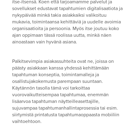
itse-itsensä. Koen että tarjoamamme palvelut ja
sovellukset edustavat tapahtumien digitalisaatiota ja
nykypäivää minkä takia asiakkaiksi valikoituu
mukavia, toimintaansa kehittäviä ja uudelle avoimia
organisaatioita ja persoonia. Myös itse joutuu koko
ajan oppimaan tässä roolissa uutta, minkä näen
ainoastaan vain hyvänä asiana.
Palkitsevimpia asiakassuhteita ovat ne, joissa on
päästy asiakkaan kanssa yhdessä kehittämään
tapahtuman konseptia, toimintamalleja ja
osallistujakokemusta parempaan suuntaan.
Käytännön tasolla tämä voi tarkoittaa
vuorovaikutteisempaa tapahtumaa, enemmän
lisäarvoa tapahtuman näytteilleasettajille,
sujuvampaa tapahtumanhallintaprosessia tai esim.
siirtymistä printatusta tapahtumaoppaasta mobiiliin
vaihtoehtoon.