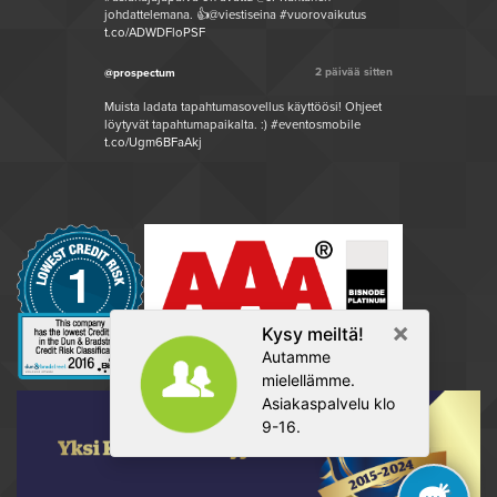
johdattelemana. 👍@viestiseina #vuorovaikutus
t.co/ADWDFloPSF
2 päivää sitten
@prospectum
Muista ladata tapahtumasovellus käyttöösi! Ohjeet
löytyvät tapahtumapaikalta. :) #eventosmobile
t.co/Ugm6BFaAkj