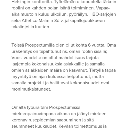
Helsingin konttorilta. Työelämän ulkopuolella tärkein
roolini on kahden pojan isänä toimiminen. Vapaa-
aika muutoin kuluu ulkoilun, pyöräilyn, HBO-sarjojen
sekä Atletico Malmin 3div. jalkapallojoukkueen
takalinjoilla luutien.
Töissä Prospectumilla olen ollut kohta 6 vuotta. Oma
urakehitys on tapahtunut ns. oman roolin sisällä;
Vuosi vuodelta on ollut mahdollisuus tarjota
laajempia kokonaisuuksia asiakkaille ja samalla
omien asiakkaiden määrä on kasvanut. Tietyllä tapaa
myyntityö on ajan kuluessa helpottunut, mutta
samalla projektit ja hallittavat kokonaisuudet ovat
monimutkaistuneet.
Omalta työuraltani Prospectumissa
mieleenpainuvimpana aikana on jäänyt mieleen
koronavirusepidemian saapuminen ja sitä
seuranneet kuukaudet. Kevään toimettomuus ja