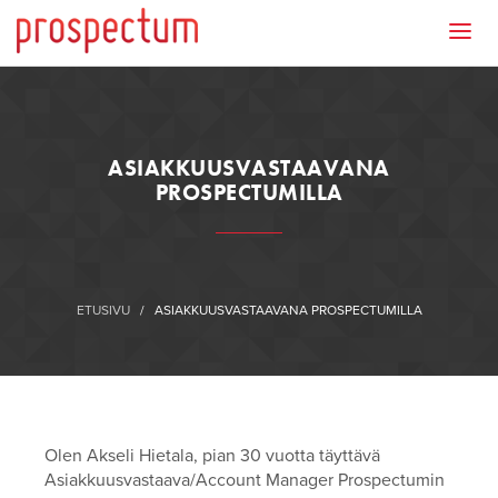
ASIAKKUUSVASTAAVANA
PROSPECTUMILLA
ETUSIVU
/
ASIAKKUUSVASTAAVANA PROSPECTUMILLA
Olen Akseli Hietala, pian 30 vuotta täyttävä
Asiakkuusvastaava/Account Manager Prospectumin