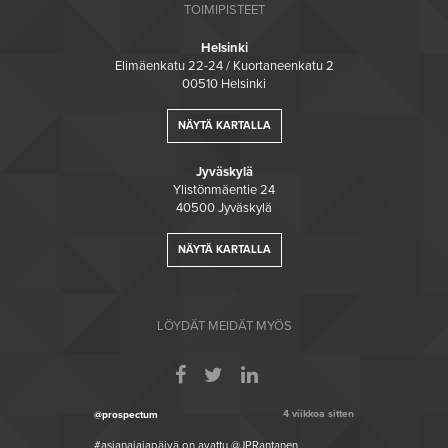
TOIMIPISTEET
Helsinki
Elimäenkatu 22-24 / Kuortaneenkatu 2
00510 Helsinki
NÄYTÄ KARTALLA
Jyväskylä
Ylistönmäentie 24
40500 Jyväskylä
NÄYTÄ KARTALLA
LÖYDÄT MEIDÄT MYÖS
4 viikkoa sitten
@prospectum
#asianajajapäivä on avattu @JPRantanen